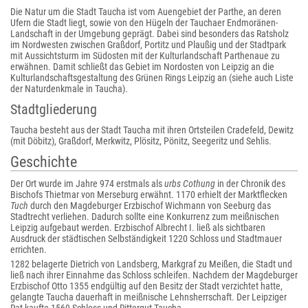
Die Natur um die Stadt Taucha ist vom Auengebiet der Parthe, an deren
Ufern die Stadt liegt, sowie von den Hügeln der Tauchaer Endmoränen-
Landschaft in der Umgebung geprägt. Dabei sind besonders das Ratsholz
im Nordwesten zwischen Graßdorf, Portitz und Plaußig und der Stadtpark
mit Aussichtsturm im Südosten mit der Kulturlandschaft Parthenaue zu
erwähnen. Damit schließt das Gebiet im Nordosten von Leipzig an die
Kulturlandschaftsgestaltung des Grünen Rings Leipzig an (siehe auch Liste
der Naturdenkmale in Taucha).
Stadtgliederung
Taucha besteht aus der Stadt Taucha mit ihren Ortsteilen Cradefeld, Dewitz
(mit Döbitz), Graßdorf, Merkwitz, Plösitz, Pönitz, Seegeritz und Sehlis.
Geschichte
Der Ort wurde im Jahre 974 erstmals als
urbs Cothung
in der Chronik des
Bischofs Thietmar von Merseburg erwähnt. 1170 erhielt der Marktflecken
Tuch
durch den Magdeburger Erzbischof Wichmann von Seeburg das
Stadtrecht verliehen. Dadurch sollte eine Konkurrenz zum meißnischen
Leipzig aufgebaut werden. Erzbischof Albrecht I. ließ als sichtbaren
Ausdruck der städtischen Selbständigkeit 1220 Schloss und Stadtmauer
errichten.
1282 belagerte Dietrich von Landsberg, Markgraf zu Meißen, die Stadt und
ließ nach ihrer Einnahme das Schloss schleifen. Nachdem der Magdeburger
Erzbischof Otto 1355 endgültig auf den Besitz der Stadt verzichtet hatte,
gelangte Taucha dauerhaft in meißnische Lehnsherrschaft. Der Leipziger