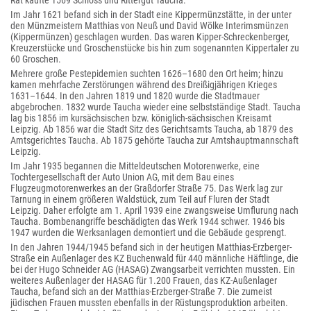
Rat kaufte 1569 Schloss und Rittergut Taucha.
Im Jahr 1621 befand sich in der Stadt eine Kippermünzstätte, in der unter
den Münzmeistern Matthias von Neuß und David Wölke Interimsmünzen
(Kippermünzen) geschlagen wurden. Das waren Kipper-Schreckenberger,
Kreuzerstücke und Groschenstücke bis hin zum sogenannten Kippertaler zu
60 Groschen.
Mehrere große Pestepidemien suchten 1626–1680 den Ort heim; hinzu
kamen mehrfache Zerstörungen während des Dreißigjährigen Krieges
1631–1644. In den Jahren 1819 und 1820 wurde die Stadtmauer
abgebrochen. 1832 wurde Taucha wieder eine selbstständige Stadt. Taucha
lag bis 1856 im kursächsischen bzw. königlich-sächsischen Kreisamt
Leipzig. Ab 1856 war die Stadt Sitz des Gerichtsamts Taucha, ab 1879 des
Amtsgerichtes Taucha. Ab 1875 gehörte Taucha zur Amtshauptmannschaft
Leipzig.
Im Jahr 1935 begannen die Mitteldeutschen Motorenwerke, eine
Tochtergesellschaft der Auto Union AG, mit dem Bau eines
Flugzeugmotorenwerkes an der Graßdorfer Straße 75. Das Werk lag zur
Tarnung in einem größeren Waldstück, zum Teil auf Fluren der Stadt
Leipzig. Daher erfolgte am 1. April 1939 eine zwangsweise Umflurung nach
Taucha. Bombenangriffe beschädigten das Werk 1944 schwer. 1946 bis
1947 wurden die Werksanlagen demontiert und die Gebäude gesprengt.
In den Jahren 1944/1945 befand sich in der heutigen Matthias-Erzberger-
Straße ein Außenlager des KZ Buchenwald für 440 männliche Häftlinge, die
bei der Hugo Schneider AG (HASAG) Zwangsarbeit verrichten mussten. Ein
weiteres Außenlager der HASAG für 1.200 Frauen, das KZ-Außenlager
Taucha, befand sich an der Matthias-Erzberger-Straße 7. Die zumeist
jüdischen Frauen mussten ebenfalls in der Rüstungsproduktion arbeiten.