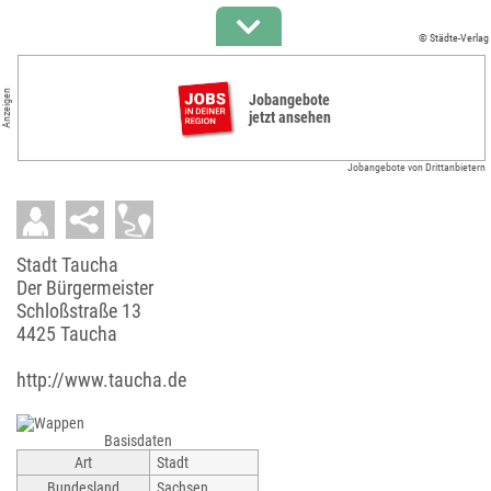
© Städte-Verlag
Anzeigen
Jobangebote
jetzt ansehen
Jobangebote von Drittanbietern
Stadt Taucha
Der Bürgermeister
Schloßstraße 13
4425 Taucha
http://www.taucha.de
Basisdaten
Art
Stadt
Bundesland
Sachsen