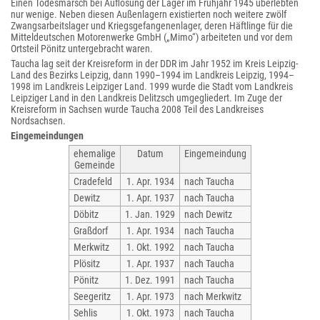
Einen Todesmarsch bei Auflösung der Lager im Frühjahr 1945 überlebten
nur wenige. Neben diesen Außenlagern existierten noch weitere zwölf
Zwangsarbeitslager und Kriegsgefangenenlager, deren Häftlinge für die
Mitteldeutschen Motorenwerke GmbH („Mimo“) arbeiteten und vor dem
Ortsteil Pönitz untergebracht waren.
Taucha lag seit der Kreisreform in der DDR im Jahr 1952 im Kreis Leipzig-
Land des Bezirks Leipzig, dann 1990–1994 im Landkreis Leipzig, 1994–
1998 im Landkreis Leipziger Land. 1999 wurde die Stadt vom Landkreis
Leipziger Land in den Landkreis Delitzsch umgegliedert. Im Zuge der
Kreisreform in Sachsen wurde Taucha 2008 Teil des Landkreises
Nordsachsen.
Eingemeindungen
ehemalige
Datum
Eingemeindung
Gemeinde
Cradefeld
1. Apr. 1934
nach Taucha
Dewitz
1. Apr. 1937
nach Taucha
Döbitz
1. Jan. 1929
nach Dewitz
Graßdorf
1. Apr. 1934
nach Taucha
Merkwitz
1. Okt. 1992
nach Taucha
Plösitz
1. Apr. 1937
nach Taucha
Pönitz
1. Dez. 1991
nach Taucha
Seegeritz
1. Apr. 1973
nach Merkwitz
Sehlis
1. Okt. 1973
nach Taucha