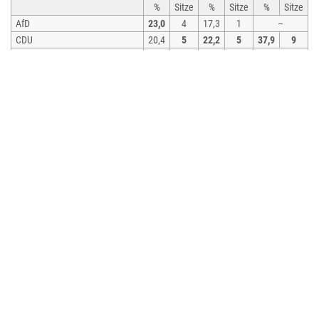
%
Sitze
%
Sitze
%
Sitze
AfD
23,0
4
17,3
1
–
CDU
20,4
5
22,2
5
37,9
9
Unabhängige Wähler Taucha
12,4
3
8,8
2
–
(UWT)
SPD
11,2
3
17,1
4
23,1
5
Wir für Taucha (WfT)
11,2
2
–
–
FDP
9,5
2
11,2
2
8,4
2
Bündnis 90/Die Grünen
6,6
1
13,0
3
7,9
2
Die Linke
5,7
1
10,4
2
19,0
4
Sonstige
–
–
3,7
–
Gesamt
100
21
100
19
100
22
Wahlbeteiligung
70,0 %
62,0 %
43,6 %
Bürgermeister
1990–2015: Holger Schirmbeck (SPD)
seit 2015: Tobias Meier (FDP)
Meier wurde in der Bürgermeisterwahl am 12. Juni 2022 mit 74,6 % der
gültigen Stimmen für weitere sieben Jahre in seinem Amt bestätigt.
Wahl
Bürgermeister
Vorschlag
Stimmenanteil (in
%)