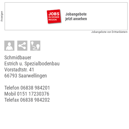
Anzeigen
Jobangebote
jetzt ansehen
Jobangebote von Drittanbietern
Schmidbauer
Estrich u. Spezialbodenbau
Vorstadtstr. 41
66793 Saarwellingen
Telefon
06838 984201
Mobil
0151 17230376
Telefax 06838 984202