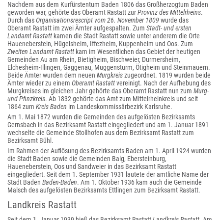
Nachdem aus dem Kurfürstentum Baden 1806 das Großherzogtum Baden
geworden war, gehörte das Oberamt Rastatt zur
Provinz des Mittelrheins
.
Durch das
Organisationsrescript vom 26. November 1809
wurde das
Oberamt Rastatt im zwei Ämter aufgespalten. Zum
Stadt- und ersten
Landamt Rastatt
kamen die Stadt Rastatt sowie unter anderem die Orte
Haueneberstein, Hügelsheim, Iffezheim, Kuppenheim und Oos. Zum
Zweiten Landamt Rastatt
kam im Wesentlichen das Gebiet der heutigen
Gemeinden Au am Rhein, Bietigheim, Bischweier, Durmersheim,
Elchesheim-Illingen, Gaggenau, Muggensturm, Ötigheim und Steinmauern.
Beide Ämter wurden dem neuen
Murgkreis
zugeordnet. 1819 wurden beide
Ämter wieder zu einem
Oberamt Rastatt
vereinigt. Nach der Aufhebung des
Murgkreises im gleichen Jahr gehörte das Oberamt Rastatt nun zum
Murg-
und Pfinzkreis
. Ab 1832 gehörte das Amt zum Mittelrheinkreis und seit
1864 zum
Kreis Baden
im Landeskommissärbezirk Karlsruhe.
Am 1. Mai 1872 wurden die Gemeinden des aufgelösten Bezirksamts
Gernsbach in das Bezirksamt Rastatt eingegliedert und am 1. Januar 1891
wechselte die Gemeinde Stollhofen aus dem Bezirksamt Rastatt zum
Bezirksamt Bühl.
Im Rahmen der Auflösung des Bezirksamts Baden am 1. April 1924 wurden
die Stadt Baden sowie die Gemeinden Balg, Ebersteinburg,
Haueneberstein, Oos und Sandweier in das Bezirksamt Rastatt
eingegliedert. Seit dem 1. September 1931 lautete der amtliche Name der
Stadt Baden
Baden-Baden
. Am 1. Oktober 1936 kam auch die Gemeinde
Malsch des aufgelösten Bezirksamts Ettlingen zum Bezirksamt Rastatt.
Landkreis Rastatt
Seit dem 1. Januar 1939 hieß das Bezirksamt Rastatt
Landkreis Rastatt
. Am