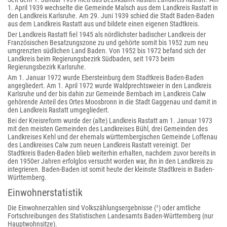
1. April 1939 wechselte die Gemeinde Malsch aus dem Landkreis Rastatt in
den Landkreis Karlsruhe. Am 29. Juni 1939 schied die Stadt Baden-Baden
aus dem Landkreis Rastatt aus und bildete einen eigenen Stadtkreis.
Der Landkreis Rastatt fiel 1945 als nördlichster badischer Landkreis der
Französischen Besatzungszone zu und gehörte somit bis 1952 zum neu
umgrenzten südlichen Land Baden. Von 1952 bis 1972 befand sich der
Landkreis beim Regierungsbezirk Südbaden, seit 1973 beim
Regierungsbezirk Karlsruhe.
Am 1. Januar 1972 wurde Ebersteinburg dem Stadtkreis Baden-Baden
angegliedert. Am 1. April 1972 wurde Waldprechtsweier in den Landkreis
Karlsruhe und der bis dahin zur Gemeinde Bernbach im Landkreis Calw
gehörende Anteil des Ortes Moosbronn in die Stadt Gaggenau und damit in
den Landkreis Rastatt umgegliedert.
Bei der Kreisreform wurde der (alte) Landkreis Rastatt am 1. Januar 1973
mit den meisten Gemeinden des Landkreises Bühl, drei Gemeinden des
Landkreises Kehl und der ehemals württembergischen Gemeinde Loffenau
des Landkreises Calw zum neuen Landkreis Rastatt vereinigt. Der
Stadtkreis Baden-Baden blieb weiterhin erhalten, nachdem zuvor bereits in
den 1950er Jahren erfolglos versucht worden war, ihn in den Landkreis zu
integrieren. Baden-Baden ist somit heute der kleinste Stadtkreis in Baden-
Württemberg.
Einwohnerstatistik
Die Einwohnerzahlen sind Volkszählungsergebnisse (¹) oder amtliche
Fortschreibungen des Statistischen Landesamts Baden-Württemberg (nur
Hauptwohnsitze).