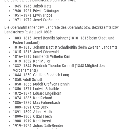
Die Landräte des Landkreises Bühl seit 1945:
1945–1946: Jakob Hatz
1946–1951: Edwin Grüninger
1951–1971: Erwin Trippel
1971–1972: Josef Großmann
Die Oberamtmänner bzw. Landräte des Oberamts bzw. Bezirksamts bzw.
Landkreises Rastatt seit 1803:
1803–1815: Josef Bendikt Spinner (1810–1815 beim Stadt- und
Ersten Landamt)
1810–1815: Johann Baptist Schafheitlin (beim Zweiten Landamt)
1815–1816: Josef Odenwald
1816–1819: Emmerich Wilhelm Kirn
1819–1832: Karl Müller
1832–1844: Friedrich Theodor Schaaff (1848 Mitglied des
Vorparlaments)
1844–1850: Gottlieb Friedrich Lang
1850: Adolf Schütt
1850–1855: Rudolf Graf von Hennin
1856–1871: Ludwig Schaible
1872–1874: Eduard Engelhorn
1874–1886: Karl Richard
1886–1889: Max Föhrenbach
1889–1891: Otto Beck
1891–1899: Albert Muth
1899–1908: Oskar Frech
1908–1919: Karl Hoerst
1919–1924: Julius Guth-Bender