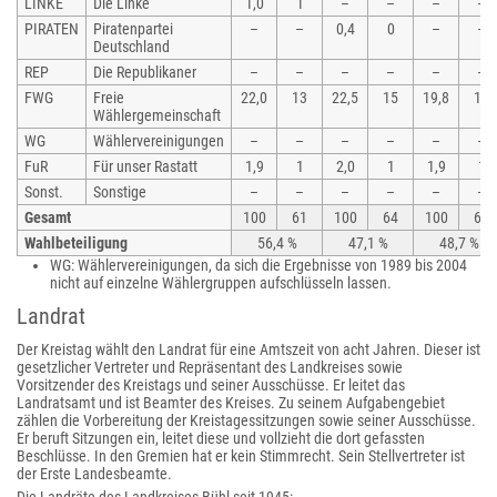
LINKE
Die Linke
1,0
1
–
–
–
–
PIRATEN
Piratenpartei
–
–
0,4
0
–
–
Deutschland
REP
Die Republikaner
–
–
–
–
–
–
FWG
Freie
22,0
13
22,5
15
19,8
14
Wählergemeinschaft
WG
Wählervereinigungen
–
–
–
–
–
–
FuR
Für unser Rastatt
1,9
1
2,0
1
1,9
1
Sonst.
Sonstige
–
–
–
–
–
–
Gesamt
100
61
100
64
100
67
Wahlbeteiligung
56,4 %
47,1 %
48,7 %
WG: Wählervereinigungen, da sich die Ergebnisse von 1989 bis 2004
nicht auf einzelne Wählergruppen aufschlüsseln lassen.
Landrat
Der Kreistag wählt den Landrat für eine Amtszeit von acht Jahren. Dieser ist
gesetzlicher Vertreter und Repräsentant des Landkreises sowie
Vorsitzender des Kreistags und seiner Ausschüsse. Er leitet das
Landratsamt und ist Beamter des Kreises. Zu seinem Aufgabengebiet
zählen die Vorbereitung der Kreistagessitzungen sowie seiner Ausschüsse.
Er beruft Sitzungen ein, leitet diese und vollzieht die dort gefassten
Beschlüsse. In den Gremien hat er kein Stimmrecht. Sein Stellvertreter ist
der Erste Landesbeamte.