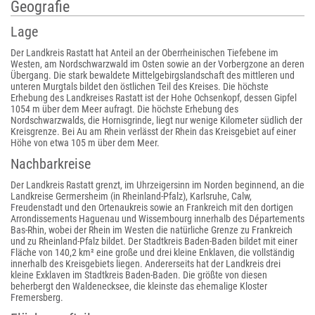
Geografie
Lage
Der Landkreis Rastatt hat Anteil an der Oberrheinischen Tiefebene im
Westen, am Nordschwarzwald im Osten sowie an der Vorbergzone an deren
Übergang. Die stark bewaldete Mittelgebirgslandschaft des mittleren und
unteren Murgtals bildet den östlichen Teil des Kreises. Die höchste
Erhebung des Landkreises Rastatt ist der Hohe Ochsenkopf, dessen Gipfel
1054 m über dem Meer aufragt. Die höchste Erhebung des
Nordschwarzwalds, die Hornisgrinde, liegt nur wenige Kilometer südlich der
Kreisgrenze. Bei Au am Rhein verlässt der Rhein das Kreisgebiet auf einer
Höhe von etwa 105 m über dem Meer.
Nachbarkreise
Der Landkreis Rastatt grenzt, im Uhrzeigersinn im Norden beginnend, an die
Landkreise Germersheim (in Rheinland-Pfalz), Karlsruhe, Calw,
Freudenstadt und den Ortenaukreis sowie an Frankreich mit den dortigen
Arrondissements Haguenau und Wissembourg innerhalb des Départements
Bas-Rhin, wobei der Rhein im Westen die natürliche Grenze zu Frankreich
und zu Rheinland-Pfalz bildet. Der Stadtkreis Baden-Baden bildet mit einer
Fläche von 140,2 km² eine große und drei kleine Enklaven, die vollständig
innerhalb des Kreisgebiets liegen. Andererseits hat der Landkreis drei
kleine Exklaven im Stadtkreis Baden-Baden. Die größte von diesen
beherbergt den Waldenecksee, die kleinste das ehemalige Kloster
Fremersberg.