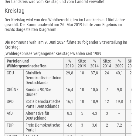
Der Landkreis wird vom Kreistag und vom Landrat verwaltet.
Kreistag
Der Kreistag wird von den Wahlberechtigten im Landkreis auf fünf Jahre
gewählt. Die Kommunalwahl am 26. Mai 2019 führte zum Ergebnis im
rechts dargestellten Diagramm.
Die Kommunalwahl am 9. Juni 2024 führte zu folgender Sitzverteilung im
Kreistag:
;Wahlergebnisse vergangener Kreistags-Wahlen seit 1989
Parteien und
%
Sitze
%
Sitze
%
Sitze
Wählergemeinschaften
2019
2019
2014
2014
2009
2009
CDU
Christlich
29,8
18
37,8
24
40,1
28
Demokratische Union
Deutschlands
GRÜNE
Bündnis 90/Die
16,4
10
10,5
7
9,8
6
Grünen
SPD
Sozialdemokratische
16,1
10
18,9
12
19,8
14
Partei Deutschlands
AfD
Alternative für
8,3
5
4,3
3
–
–
Deutschland
FDP
Freie Demokratische
4,6
3
3,6
2
7,2
4
Partei