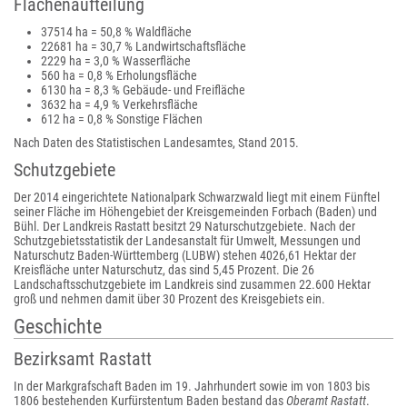
Flächenaufteilung
37514 ha = 50,8 % Waldfläche
22681 ha = 30,7 % Landwirtschaftsfläche
2229 ha = 3,0 % Wasserfläche
560 ha = 0,8 % Erholungsfläche
6130 ha = 8,3 % Gebäude- und Freifläche
3632 ha = 4,9 % Verkehrsfläche
612 ha = 0,8 % Sonstige Flächen
Nach Daten des Statistischen Landesamtes, Stand 2015.
Schutzgebiete
Der 2014 eingerichtete Nationalpark Schwarzwald liegt mit einem Fünftel
seiner Fläche im Höhengebiet der Kreisgemeinden Forbach (Baden) und
Bühl. Der Landkreis Rastatt besitzt 29 Naturschutzgebiete. Nach der
Schutzgebietsstatistik der Landesanstalt für Umwelt, Messungen und
Naturschutz Baden-Württemberg (LUBW) stehen 4026,61 Hektar der
Kreisfläche unter Naturschutz, das sind 5,45 Prozent. Die 26
Landschaftsschutzgebiete im Landkreis sind zusammen 22.600 Hektar
groß und nehmen damit über 30 Prozent des Kreisgebiets ein.
Geschichte
Bezirksamt Rastatt
In der Markgrafschaft Baden im 19. Jahrhundert sowie im von 1803 bis
1806 bestehenden Kurfürstentum Baden bestand das
Oberamt Rastatt
.