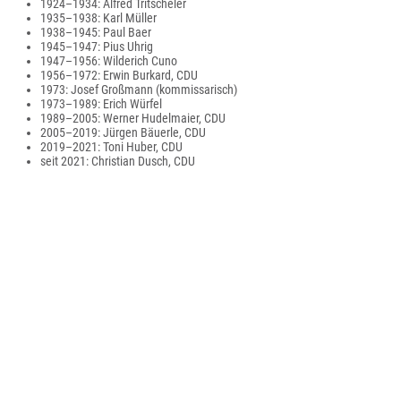
1924–1934: Alfred Tritscheler
1935–1938: Karl Müller
1938–1945: Paul Baer
1945–1947: Pius Uhrig
1947–1956: Wilderich Cuno
1956–1972: Erwin Burkard, CDU
1973: Josef Großmann (kommissarisch)
1973–1989: Erich Würfel
1989–2005: Werner Hudelmaier, CDU
2005–2019: Jürgen Bäuerle, CDU
2019–2021: Toni Huber, CDU
seit 2021: Christian Dusch, CDU
Wappen und Flagge
Das Wappen des Landkreises Rastatt zeigt in geviertem Schild: 1 in Gold
eine rote Weinleiter, 2 in Blau eine goldene Traube, 3 in Blau eine blau
besamte, gefüllte goldene Rose mit grünen Kelchblättern, 4 in Gold ein roter
Schrägbalken. Das Wappen wurde am 24. Mai 1974 vom Innenministerium
Baden-Württemberg verliehen.
Die Wappenbilder symbolisieren zum einen die ehemaligen Herrschaften
im Kreisgebiet, die Grafen von Eberstein („Ebersteinische Rose“) und die
Markgrafen von Baden (roter Schrägbalken), zum anderen handelt es sich
um wirtschaftliche Symbole (Traube und Weinleiter), die für den Obst- und
Weinbau im Landkreis stehen. Die Weinleiter ist auch im Wappen der
Kreisstadt Rastatt enthalten.
Der alte Landkreis Rastatt hatte vor 1973 ein anderes Wappen. Dieses
zeigte in Gold einen roten Schrägbalken, begleitet oben von einer roten