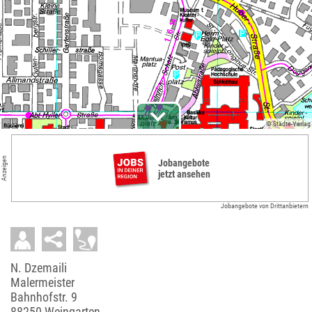
© Städte-Verlag
Anzeigen
Jobangebote
jetzt ansehen
Jobangebote von Drittanbietern
N. Dzemaili
Malermeister
Bahnhofstr. 9
88250 Weingarten