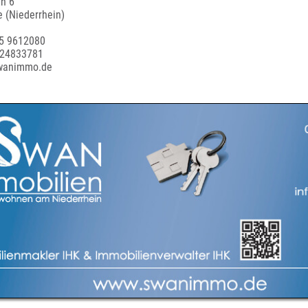
h 6
 (Niederrhein)
55 9612080
 24833781
swanimmo.de