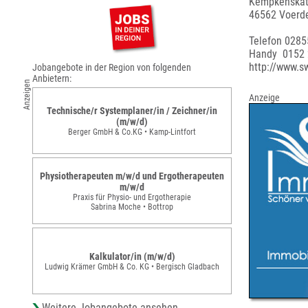
Kempkenskat
46562 Voerde
Telefon 028
Handy 0152
http://www.
Jobangebote in der Region von folgenden
Anbietern:
Anzeigen
Anzeige
Technische/r Systemplaner/in / Zeichner/in
(m/w/d)
Berger GmbH & Co.KG • Kamp-Lintfort
Physiotherapeuten m/w/d und Ergotherapeuten
m/w/d
Praxis für Physio- und Ergotherapie
Sabrina Moche • Bottrop
Kalkulator/in (m/w/d)
Ludwig Krämer GmbH & Co. KG • Bergisch Gladbach
Weitere Jobangebote ansehen