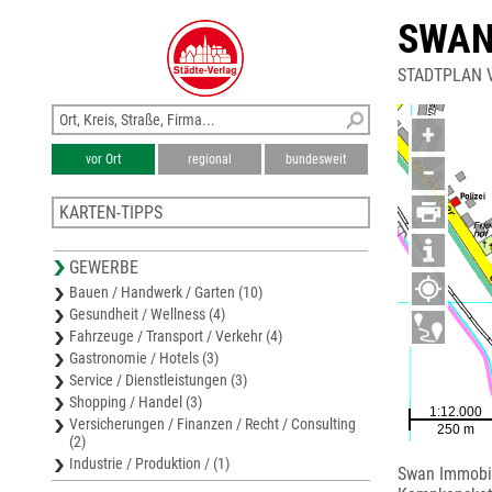
SWAN
STADTPLAN 
+
vor Ort
regional
bundesweit
−
KARTEN-TIPPS
Stadtplan Dinslaken
GEWERBE
Karte Wesel
Bauen / Handwerk / Garten (10)
Stadtplan Rheinberg
Gesundheit / Wellness (4)
Stadtplan Wesel
Fahrzeuge / Transport / Verkehr (4)
Stadtplan Hünxe
Gastronomie / Hotels (3)
Service / Dienstleistungen (3)
Shopping / Handel (3)
Versicherungen / Finanzen / Recht / Consulting
(2)
Industrie / Produktion / (1)
Swan Immobi