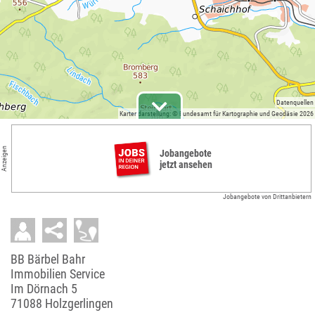
Datenquellen
Kartendarstellung: © Bundesamt für Kartographie und Geodäsie 2026
Anzeigen
Jobangebote
jetzt ansehen
Jobangebote von Drittanbietern
BB Bärbel Bahr
Immobilien Service
Im Dörnach 5
71088 Holzgerlingen