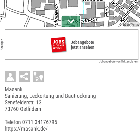
© Städte-Verlag
Anzeigen
Jobangebote
jetzt ansehen
Jobangebote von Drittanbietern
Masank
Sanierung, Leckortung und Bautrocknung
Senefelderstr. 13
73760 Ostfildern
Telefon
0711 34176795
https://masank.de/