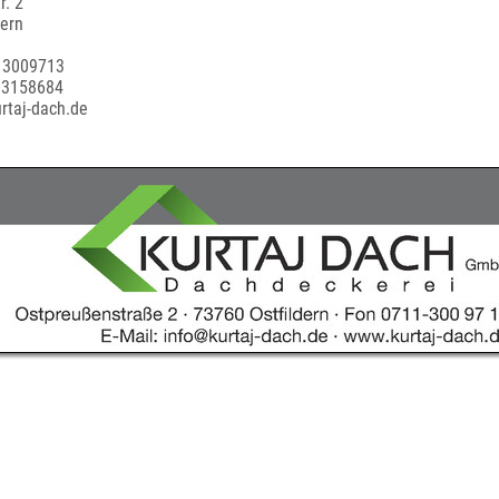
r. 2
dern
1 3009713
 3158684
rtaj-dach.de