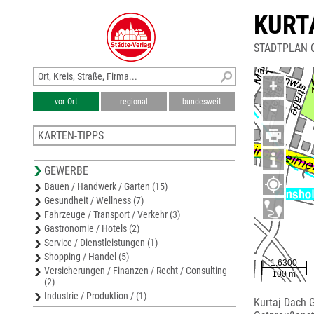
KURT
STADTPLAN 
+
vor Ort
regional
bundesweit
−
KARTEN-TIPPS
Stadtplan Esslingen
GEWERBE
Stadtplan Neuhausen a.d.Fildern
Bauen / Handwerk / Garten (15)
Stadtplan Denkendorf
Gesundheit / Wellness (7)
Stadtplan Filderstadt
Fahrzeuge / Transport / Verkehr (3)
Stadtplan Fellbach
Gastronomie / Hotels (2)
Service / Dienstleistungen (1)
Shopping / Handel (5)
Versicherungen / Finanzen / Recht / Consulting
(2)
Industrie / Produktion / (1)
Kurtaj Dach