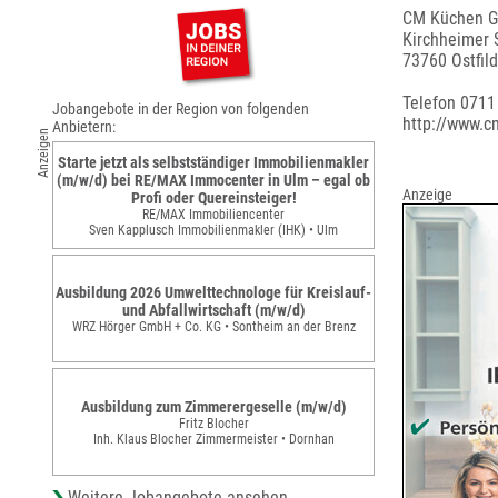
CM Küchen 
Kirchheimer S
73760 Ostfil
Telefon 071
Jobangebote in der Region von folgenden
http://www.c
Anbietern:
Anzeigen
Starte jetzt als selbstständiger Immobilienmakler
(m/w/d) bei RE/MAX Immocenter in Ulm – egal ob
Anzeige
Profi oder Quereinsteiger!
RE/MAX Immobiliencenter
Sven Kapplusch Immobilienmakler (IHK) • Ulm
Ausbildung 2026 Umwelttechnologe für Kreislauf-
und Abfallwirtschaft (m/w/d)
WRZ Hörger GmbH + Co. KG • Sontheim an der Brenz
Ausbildung zum Zimmerergeselle (m/w/d)
Fritz Blocher
Inh. Klaus Blocher Zimmermeister • Dornhan
Weitere Jobangebote ansehen