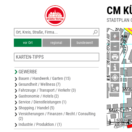
CM K
STADTPLAN 
+
vor Ort
regional
bundesweit
−
KARTEN-TIPPS
Stadtplan Neuhausen a.d.Fildern
GEWERBE
Stadtplan Esslingen
Bauen / Handwerk / Garten (15)
Stadtplan Filderstadt
Gesundheit / Wellness (7)
Stadtplan Denkendorf
Fahrzeuge / Transport / Verkehr (3)
Stadtplan Fellbach
Gastronomie / Hotels (2)
Service / Dienstleistungen (1)
Shopping / Handel (5)
Versicherungen / Finanzen / Recht / Consulting
(2)
Industrie / Produktion / (1)