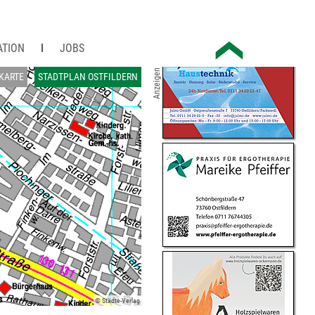
ATION
JOBS
Anzeigen
KARTE
STADTPLAN OSTFILDERN
© Städte-Verlag