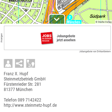
© Städte-Verlag
Anzeigen
Jobangebote
jetzt ansehen
Jobangebote von Drittanbietern
Franz X. Hupf
Steinmetzbetrieb GmbH
Fürstenrieder Str. 281
81377 München
Telefon
089 7142422
http://www.steinmetz-hupf.de