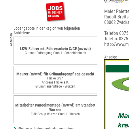
Maler Palet
Rudolf-Breits
08062 Zwick
Jobangebote in der Region von folgenden
Anbietern:
Telefon 0375
Anzeigen
Telefax 0375
http://www.m
LKW-Fahrer mit Führerschein C/CE (m/w/d)
Glitzner Entsorgung GmbH • Schneidenbach
Anzeige
Maurer (m/w/d) für Grünanlagenpflege gesucht
Fricke Grün
Andreas Fricke e.K.
Grünanlagenpflege • Wurzen
Mitarbeiter Paneelmontage (m/w/d) am Standort
Wurzen
FläktGroup Wurzen GmbH • Wurzen
Weitere Jobangebote ansehen