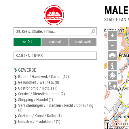
MALE
STADTPLAN 
+
vor Ort
regional
bundesweit
−
KARTEN-TIPPS
Stadtplan Zwickau
GEWERBE
Karte Zwickau
Bauen / Handwerk / Garten (17)
Stadtplan Wilkau-Haßlau
Gesundheit / Wellness (8)
Stadtplan Werdau
Gastronomie / Hotels (1)
Stadtplan Crimmitschau
Service / Dienstleistungen (2)
Shopping / Handel (1)
Versicherungen / Finanzen / Recht / Consulting
(2)
Soziales / Kunst / Kultur (1)
Industrie / Produktion / (1)