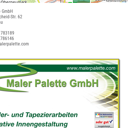
Kartendarstellung:
te GmbH
cheid-Str. 62
au
 783189
 786146
alerpalette.com