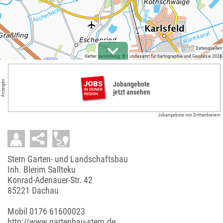
Datenquellen
Kartendarstellung: © Bundesamt für Kartographie und Geodäsie 2026
Anzeigen
Jobangebote
jetzt ansehen
Jobangebote von Drittanbietern
Stern Garten- und Landschaftsbau
Inh. Blerim Sallteku
Konrad-Adenauer-Str. 42
85221 Dachau
Mobil
0176 61600023
http://www.gartenbau-stern.de