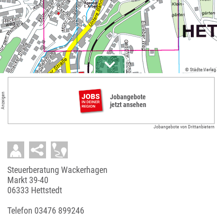
© Städte-Verlag
Anzeigen
Jobangebote
jetzt ansehen
Jobangebote von Drittanbietern
Steuerberatung Wackerhagen
Markt 39-40
06333 Hettstedt
Telefon
03476 899246