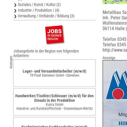
Soziales / Kunst / Kultur (2)
Industrie / Produktion / (4)
Metallbau S
Verwaltung / Verbände / Bildung (3)
Inh. Peter S
Wolfensteinst
06114 Halle 
Telefon 034
Telefax 0345
http://www.s
Jobangebote in der Region von folgenden
Anbietern:
Anzeige
Anzeigen
Lager- und Versandmitarbeiter (m/w/d)
TR Plast Ebeleben GmbH • Ebeleben
Handwerker/Tischler/Schlosser (m/w/d) für den
Einsatz in der Produktion
Kubra GmbH
Industrie- und Kunststofftechnik • Oranienbaum-Wörlitz
Kaufmännischer Sachbearbeiter (m/w/d)