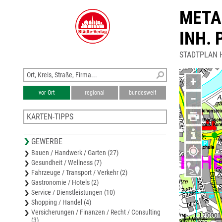
META
INH.
STADTPLAN 
+
vor Ort
regional
bundesweit
−
KARTEN-TIPPS
Stadtplan Merseburg
GEWERBE
Karte Saalekreis
Bauen / Handwerk / Garten (27)
Freizeitkarte Unstrut, Geiseltal, Saale
Gesundheit / Wellness (7)
Stadtplan Bad Dürrenberg
Fahrzeuge / Transport / Verkehr (2)
Stadtplan Köthen
Gastronomie / Hotels (2)
Service / Dienstleistungen (10)
Shopping / Handel (4)
Versicherungen / Finanzen / Recht / Consulting
(3)