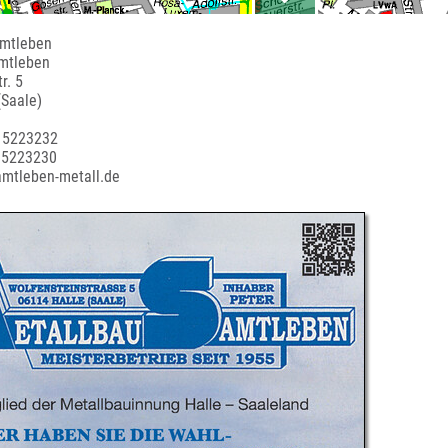
amtleben
amtleben
r. 5
(Saale)
5 5223232
 5223230
amtleben-metall.de