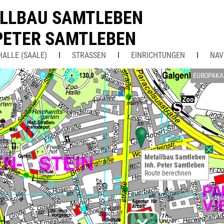
LLBAU SAMTLEBEN
 PETER SAMTLEBEN
HALLE (SAALE)
STRASSEN
EINRICHTUNGEN
NAV
EUROPAKA
Metallbau Samtleben
Inh. Peter Samtleben
Route berechnen