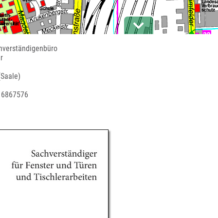
chverständigenbüro
r
(Saale)
5 6867576