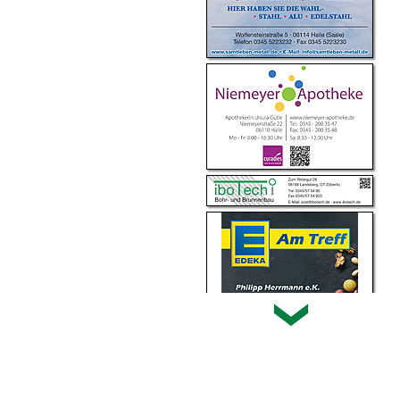
erklärung
|
Hinweis zu diesem Portal
Home
|
Login
|
Kontakt
|
Impressum