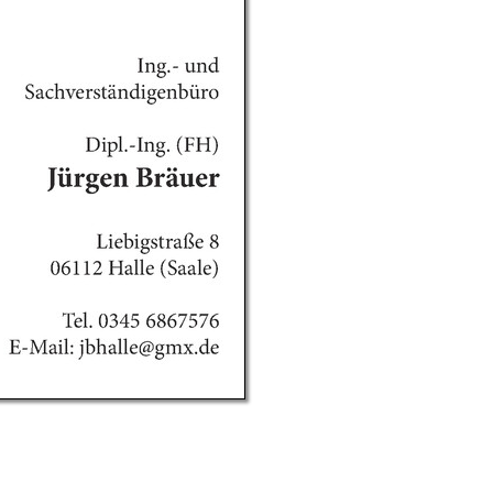
g E. v. Wagner & J. Mitterhuber GmbH
Datenschutz
 9 | 70736 Fellbach