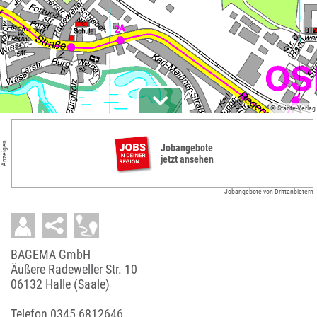
© Städte-Verlag
Anzeigen
Jobangebote
jetzt ansehen
Jobangebote von Drittanbietern
BAGEMA GmbH
Äußere Radeweller Str. 10
06132 Halle (Saale)
Telefon
0345 6812646