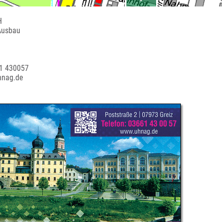
H
Ausbau
61 430057
hnag.de