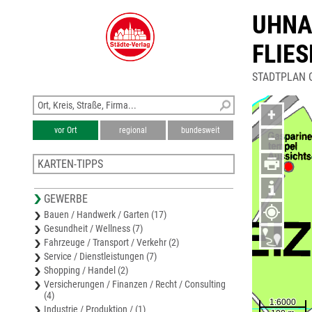
UHNA
FLIE
STADTPLAN 
+
vor Ort
regional
bundesweit
−
KARTEN-TIPPS
Karte Greiz
GEWERBE
Stadtplan Reichenbach (Vogtl.)
Bauen / Handwerk / Garten (17)
Karte Vogtlandkreis
Gesundheit / Wellness (7)
Stadtplan Plauen
Fahrzeuge / Transport / Verkehr (2)
Stadtplan Weida
Service / Dienstleistungen (7)
Shopping / Handel (2)
Versicherungen / Finanzen / Recht / Consulting
(4)
Industrie / Produktion / (1)