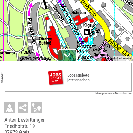
© Städte-Verlag
Anzeigen
Jobangebote
jetzt ansehen
Jobangebote von Drittanbietern
Antea Bestattungen
Friedhofstr. 19
07973 Greiz