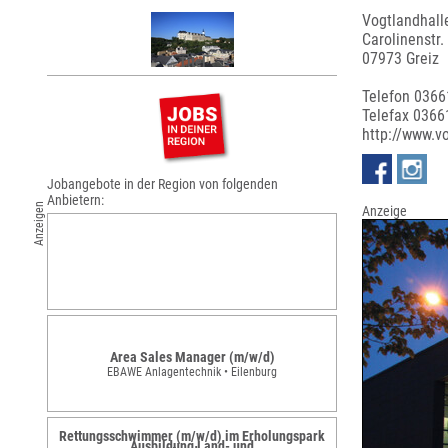
Vogtlandhall
Carolinenstr.
07973 Greiz
Titel
Telefon 0366
Telefax 0366
http://www.v
Jobangebote in der Region von folgenden
Anbietern:
Anzeigen
Anzeige
Area Sales Manager (m/w/d)
EBAWE Anlagentechnik • Eilenburg
Rettungsschwimmer (m/w/d) im Erholungspark
Ausbildung Land- und