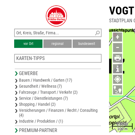
VOGT
STADTPLAN 
+
vor Ort
regional
bundesweit
−
KARTEN-TIPPS
Karte Greiz
GEWERBE
Stadtplan Reichenbach (Vogtl.)
Bauen / Handwerk / Garten (17)
Karte Vogtlandkreis
Gesundheit / Wellness (7)
Stadtplan Plauen
Fahrzeuge / Transport / Verkehr (2)
Stadtplan Weida
Service / Dienstleistungen (7)
Shopping / Handel (2)
Versicherungen / Finanzen / Recht / Consulting
(4)
Industrie / Produktion / (1)
PREMIUM-PARTNER