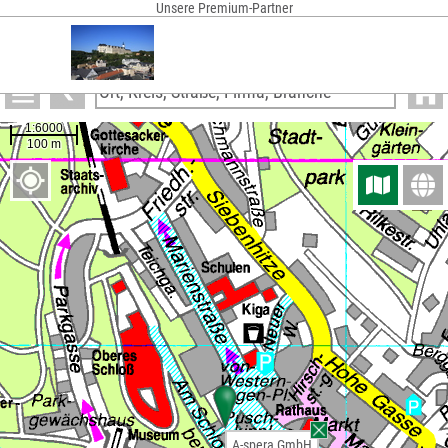
Unsere Premium-Partner
Anzeigen
A-spera GmbH
A-spera GmbH