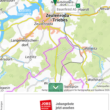
Bauerfeind AG
Datenquellen
Kartendarstellung: © Bundesamt für Kartographie und Geodäsie 2026
Anzeigen
Jobangebote
jetzt ansehen