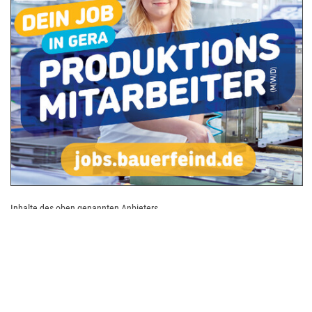
Inhalte des oben genannten Anbieters
Ein beschwerdefreies, aktives Leben bis ins hohe Alter – das wünscht
sich wohl jeder. Die Bauerfeind AG, Hersteller medizinischer Hilfsmittel
wie Bandagen, Orthesen, Kompressionsstrümpfe und orthopädische
Einlagen, leistet hier mit ihren zahlreichen Innovationen einen
wichtigen Beitrag, getreu dem Motto "Bewegung erleben". Unsere
Produkte werden von Menschen für Menschen gefertigt. Vom ersten
Entwurf über die Produktentwicklung bis hin zum Herstellungsprozess
mit aufwendigen Kontrollen setzt Bauerfeind auf Qualität „Made in