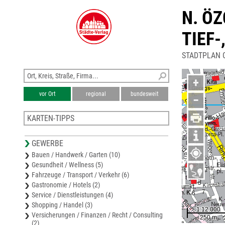
N. Ö
TIEF
STADTPLAN 
+
vor Ort
regional
bundesweit
−
KARTEN-TIPPS
Stadtplan Herten
GEWERBE
Stadtplan Herne
Bauen / Handwerk / Garten (10)
Karte Bochum
Gesundheit / Wellness (5)
Karte Recklinghausen
Fahrzeuge / Transport / Verkehr (6)
Stadtplan Recklinghausen
Gastronomie / Hotels (2)
Service / Dienstleistungen (4)
Shopping / Handel (3)
Versicherungen / Finanzen / Recht / Consulting
(2)