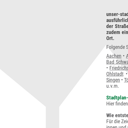
unser-sta
ausführli
der Straß
zudem ein
Ort.
Folgende S
Aachen
•
Bad Schwa
•
Friedrich
Ohlstadt
Singen
•
T
u.v.m.
Stadtplan-
Hier finde
Wie entste
Für die Ze
innen und 