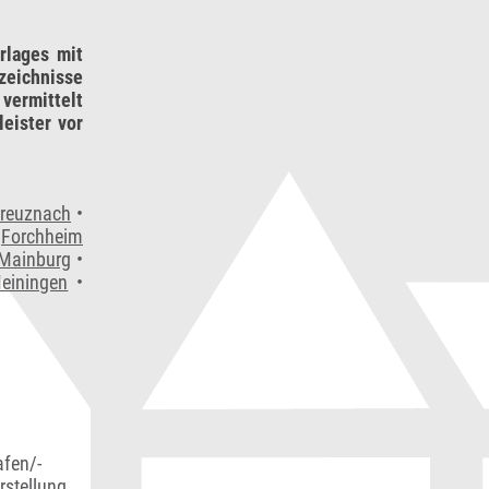
rlages mit
zeichnisse
vermittelt
eister vor
reuznach
•
•
Forchheim
Mainburg
•
einingen
•
afen/-
rstellung