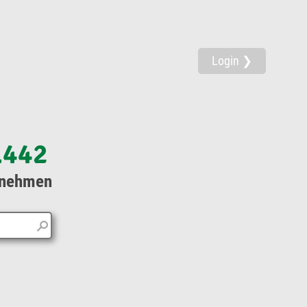
Login ❯
.442
rnehmen