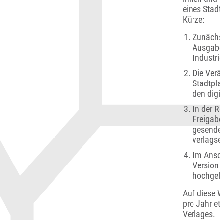
eines Stadt
Kürze:
Zunächst
Ausgabe
Industr
Die Ver
Stadtpl
den dig
In der R
Freigab
gesende
verlags
Im Ansc
Version
hochgel
Auf diese 
pro Jahr e
Verlages.