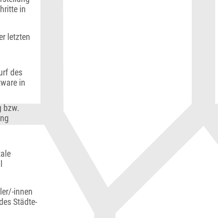
ritte in
r letzten
urf des
tware in
g bzw.
ung
tale
l
ler/-innen
des Städte-