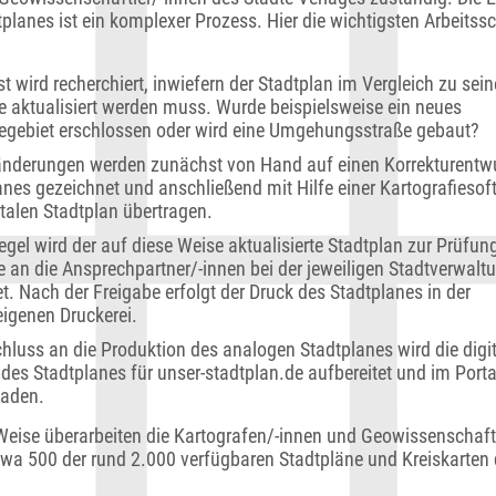
planes ist ein komplexer Prozess. Hier die wichtigsten Arbeitssch
 wird recherchiert, inwiefern der Stadtplan im Vergleich zu seine
 aktualisiert werden muss. Wurde beispielsweise ein neues
iegebiet erschlossen oder wird eine Umgehungsstraße gebaut?
änderungen werden zunächst von Hand auf einen Korrekturentw
anes gezeichnet und anschließend mit Hilfe einer Kartografiesof
italen Stadtplan übertragen.
egel wird der auf diese Weise aktualisierte Stadtplan zur Prüfun
e an die Ansprechpartner/-innen bei der jeweiligen Stadtverwalt
t. Nach der Freigabe erfolgt der Druck des Stadtplanes in der
eigenen Druckerei.
hluss an die Produktion des analogen Stadtplanes wird die digi
 des Stadtplanes für unser-stadtplan.de aufbereitet und im Porta
aden.
Weise überarbeiten die Kartografen/-innen und Geowissenschaft
twa 500 der rund 2.000 verfügbaren Stadtpläne und Kreiskarten 