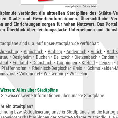
Regionalverkehr
Sächsische Schweiz-Osterzgebirge GmbH • Pirna
Jobangebote von Drittanbietern
dtplan.de verbindet die aktuellen Stadtpläne des Städte-Ve
chen Stadt- und Gewerbeinformationen. Übersichtliche Ver
en und Einrichtungen sorgen für hohen Nutzwert. Das Portal 
en Überblick über leistungsstarke Unternehmen und Dienstl
tadtpläne sind u.a. auf unser-stadtplan.de verfügbar:
Ahrensburg
•
Alpirsbach
•
Amberg
•
Andernach
•
Aurich
•
Bad K
rtau
•
Besigheim
•
Buchen
•
Delitzsch
•
Dietzenbach
•
Emden
sthal
•
Fuldatal
•
Gernsbach
•
Göppingen
•
Krefeld
•
Leipzig
•
•
Pfaffenhofen
•
Rheinisch-Bergischer Kreis
•
Schmalkalden-M
önisvorst
•
Vulkaneifel
•
Weißenburg
•
Wesseling
Wissen: Alles über Stadtpläne
n Sie wissenswerte Informationen über unsere Stadtpläne.
ht ein Stadtplan?
ichnung bzw. Aktualisierung unserer Stadtpläne sind die Kartogr
Geowissenschaftler/-innen des Städte-Verlages zuständig. Die E