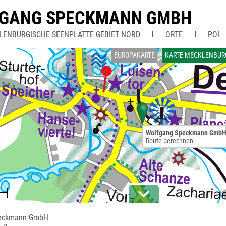
GANG SPECKMANN GMBH
LENBURGISCHE SEENPLATTE GEBIET NORD
ORTE
POI
EUROPAKARTE
KARTE MECKLENBURG
Wolfgang Speckmann Gmb
Route berechnen
peckmann GmbH