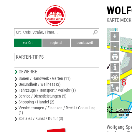
WOLF
KARTE MECK
+
vor Ort
regional
bundesweit
−
KARTEN-TIPPS
Stadtplan Hansestadt Demmin
GEWERBE
Stadtplan Grimmen
Bauen / Handwerk / Garten (11)
Stadtplan Malchin
Gesundheit / Wellness (2)
Stadtplan Hansestadt Greifswald
Fahrzeuge / Transport / Verkehr (1)
Stadtplan Hansestadt Stralsund
Service / Dienstleistungen (5)
Shopping / Handel (2)
Versicherungen / Finanzen / Recht / Consulting
(1)
Soziales / Kunst / Kultur (3)
Wolfgang S