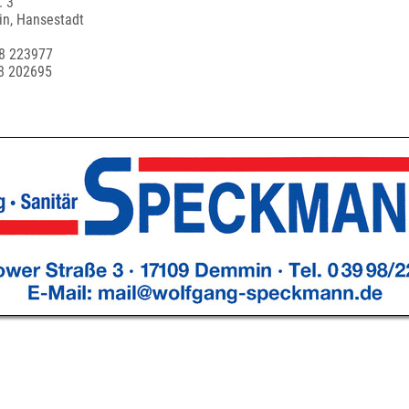
. 3
n, Hansestadt
98 223977
8 202695