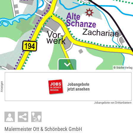
© Städte-Verlag
Anzeigen
Jobangebote
jetzt ansehen
Jobangebote von Drittanbietern
Malermeister Ott & Schönbeck GmbH