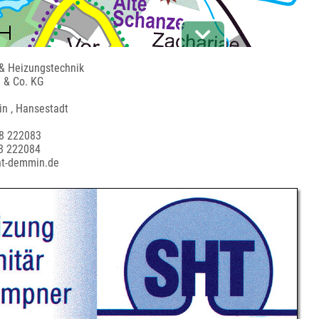
 & Heizungstechnik
 & Co. KG
n , Hansestadt
98 222083
8 222084
ht-demmin.de