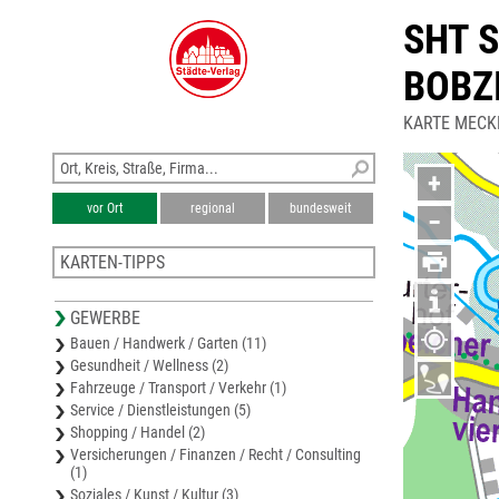
SHT 
BOBZ
KARTE MECK
+
vor Ort
regional
bundesweit
−
KARTEN-TIPPS
Stadtplan Hansestadt Demmin
GEWERBE
Stadtplan Grimmen
Bauen / Handwerk / Garten (11)
Stadtplan Malchin
Gesundheit / Wellness (2)
Stadtplan Hansestadt Greifswald
Fahrzeuge / Transport / Verkehr (1)
Stadtplan Hansestadt Stralsund
Service / Dienstleistungen (5)
Shopping / Handel (2)
Versicherungen / Finanzen / Recht / Consulting
(1)
Soziales / Kunst / Kultur (3)