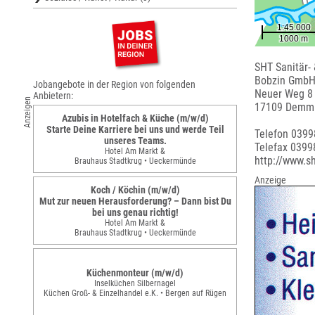
SHT Sanitär-
Bobzin GmbH
Jobangebote in der Region von folgenden
Neuer Weg 8
Anbietern:
Anzeigen
17109 Demmi
Azubis in Hotelfach & Küche (m/w/d)
Starte Deine Karriere bei uns und werde Teil
Telefon 039
unseres Teams.
Telefax 0399
Hotel Am Markt &
http://www.s
Brauhaus Stadtkrug • Ueckermünde
Anzeige
Koch / Köchin (m/w/d)
Mut zur neuen Herausforderung? – Dann bist Du
bei uns genau richtig!
Hotel Am Markt &
Brauhaus Stadtkrug • Ueckermünde
Küchenmonteur (m/w/d)
Inselküchen Silbernagel
Küchen Groß- & Einzelhandel e.K. • Bergen auf Rügen