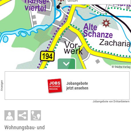
GmbH
© Städte-Verlag
Anzeigen
Jobangebote
jetzt ansehen
Jobangebote von Drittanbietern
Wohnungsbau- und