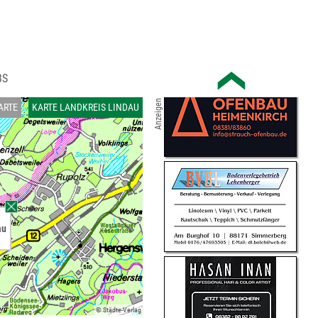
U
BS
Anzeigen
ARTE
KARTE LANDKREIS LINDAU
au
© Städte-Verlag