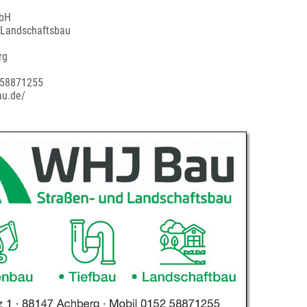
bH
 Landschaftsbau
rg
 58871255
au.de/