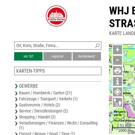
WHJ 
STRA
KARTE LAND
+
vor Ort
regional
bundesweit
−
KARTEN-TIPPS
Stadtplan Lindau
GEWERBE
Stadtplan Wangen (Allgäu)
Bauen / Handwerk / Garten (21)
Stadtplan Kressbronn
Fahrzeuge / Transport / Verkehr (1)
Stadtplan Tettnang
Gastronomie / Hotels (2)
Stadtplan Lindenberg im Allgäu
Service / Dienstleistungen (2)
Shopping / Handel (2)
Versicherungen / Finanzen / Recht / Consulting
(1)
Freizeit / Reisen / Sport / Tiere (1)