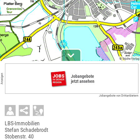
© Städte-Verlag
Anzeigen
Jobangebote
jetzt ansehen
Jobangebote von Drittanbietern
LBS-Immobilien
Stefan Schadebrodt
Stobenstr. 40